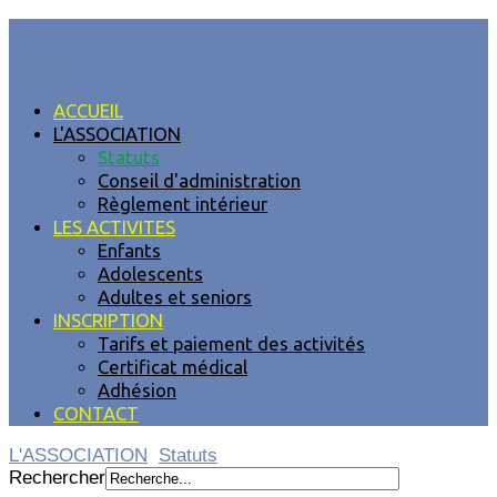
MENU
ACCUEIL
L'ASSOCIATION
Statuts
Conseil d'administration
Règlement intérieur
LES ACTIVITES
Enfants
Adolescents
Adultes et seniors
INSCRIPTION
Tarifs et paiement des activités
Certificat médical
Adhésion
CONTACT
L'ASSOCIATION
Statuts
Rechercher