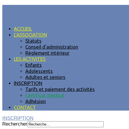
MENU
ACCUEIL
L'ASSOCIATION
Statuts
Conseil d'administration
Règlement intérieur
LES ACTIVITES
Enfants
Adolescents
Adultes et seniors
INSCRIPTION
Tarifs et paiement des activités
Certificat médical
Adhésion
CONTACT
INSCRIPTION
Rechercher