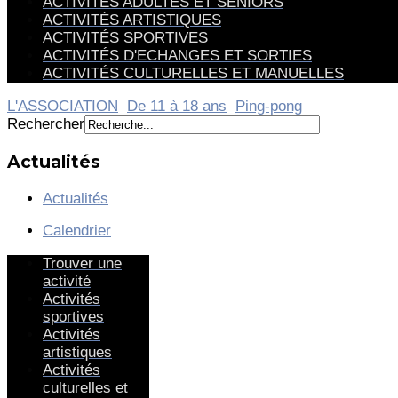
ACTIVITÉS ADULTES ET SENIORS
ACTIVITÉS ARTISTIQUES
ACTIVITÉS SPORTIVES
ACTIVITÉS D'ECHANGES ET SORTIES
ACTIVITÉS CULTURELLES ET MANUELLES
L'ASSOCIATION
De 11 à 18 ans
Ping-pong
Rechercher
Actualités
Actualités
Calendrier
Trouver une
activité
Activités
sportives
Activités
artistiques
Activités
culturelles et