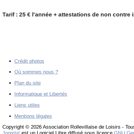
Tarif : 25 € l'année + attestations de non contre
Crédit photos
Où sommes nous ?
Plan du site
Informatique et Libertés
Liens utiles
Mentions légales
Copyright © 2026 Association Rollevillaise de Loisirs - Tou
Joomla!
est un Logiciel Libre diffusé sous licence
GNU Gen