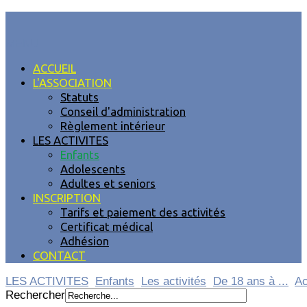
MENU
ACCUEIL
L'ASSOCIATION
Statuts
Conseil d'administration
Règlement intérieur
LES ACTIVITES
Enfants
Adolescents
Adultes et seniors
INSCRIPTION
Tarifs et paiement des activités
Certificat médical
Adhésion
CONTACT
LES ACTIVITES
Enfants
Les activités
De 18 ans à ...
Ac
Rechercher