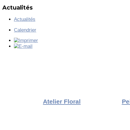
Actualités
Actualités
Calendrier
Atelier Floral
Pe