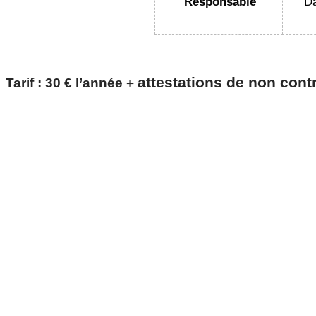
Responsable
D
attestations de non contr
Tarif : 30 € l’année +