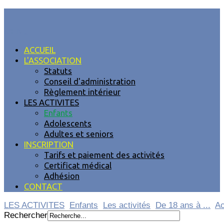
MENU
ACCUEIL
L'ASSOCIATION
Statuts
Conseil d'administration
Règlement intérieur
LES ACTIVITES
Enfants
Adolescents
Adultes et seniors
INSCRIPTION
Tarifs et paiement des activités
Certificat médical
Adhésion
CONTACT
LES ACTIVITES
Enfants
Les activités
De 18 ans à ...
Ac
Rechercher